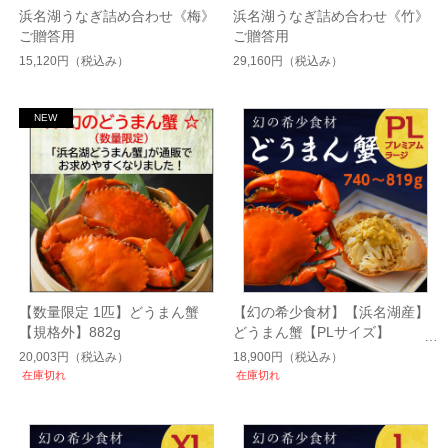
浜名湖うなぎ詰め合わせ《梅》
浜名湖うなぎ詰め合わせ《竹》
ご贈答用
ご贈答用
15,120円
（税込み）
29,160円
（税込み）
【数量限定 1匹】どうまん蟹
【幻の希少食材】【浜名湖産】
【規格外】882g
どうまん蟹【PLサイズ】
740~819g
20,003円
（税込み）
18,900円
（税込み）
在庫切れ
在庫切れ