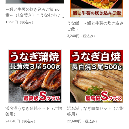
～鰻と牛蒡の炊き込みご飯 no
素～（1合焚き）＊うなむすび3
個分
1,296円
（税込み）
うな飯 ～鰻と牛蒡の炊き込み
ご飯～
3,240円
（税込み）
浜名湖うなぎ蒲焼セット（ご贈
浜名湖うなぎ白焼セット（ご贈
答用）
答用）
24,840円
（税込み）
22,680円
（税込み）