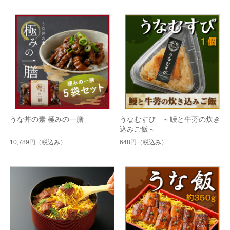
うな丼の素 極みの一膳
うなむすび ～鰻と牛蒡の炊き
込みご飯～
10,789円
（税込み）
648円
（税込み）