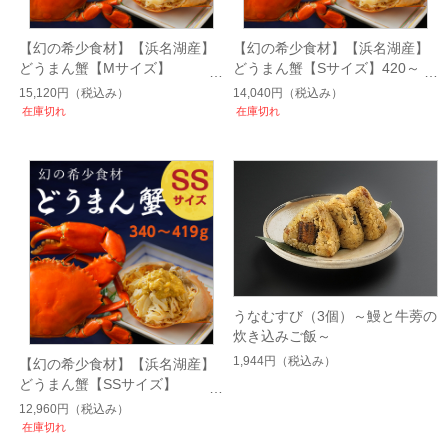
【幻の希少食材】【浜名湖産】
【幻の希少食材】【浜名湖産】
どうまん蟹【Mサイズ】
どうまん蟹【Sサイズ】420～
500~579g
499ｇ
15,120円
（税込み）
14,040円
（税込み）
在庫切れ
在庫切れ
うなむすび（3個）～鰻と牛蒡の
炊き込みご飯～
1,944円
（税込み）
【幻の希少食材】【浜名湖産】
どうまん蟹【SSサイズ】
340~419g
12,960円
（税込み）
在庫切れ