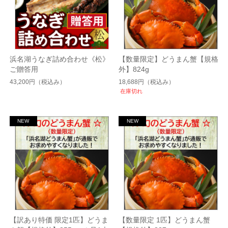
浜名湖うなぎ詰め合わせ《松》
【数量限定】どうまん蟹【規格
ご贈答用
外】824g
43,200円
（税込み）
18,688円
（税込み）
在庫切れ
【訳あり特価 限定1匹】どうま
【数量限定 1匹】どうまん蟹