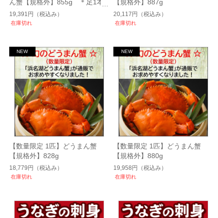
ん蟹【規格外】855g ＊足1本
【規格外】887g
欠損
19,391円
（税込み）
20,117円
（税込み）
在庫切れ
在庫切れ
【数量限定 1匹】どうまん蟹
【数量限定 1匹】どうまん蟹
【規格外】828g
【規格外】880g
18,779円
（税込み）
19,958円
（税込み）
在庫切れ
在庫切れ