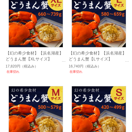
【幻の希少食材】【浜名湖産】
【幻の希少食材】【浜名湖産】
どうまん蟹【XLサイズ】
どうまん蟹【Lサイズ】
660~739g
580~659g
17,820円
（税込み）
16,740円
（税込み）
在庫切れ
在庫切れ